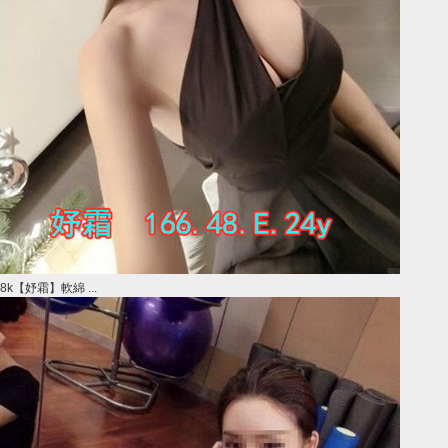
8k【妤霜】軟綿 ...