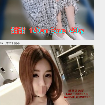
8k【甜甜】嬌小 ...