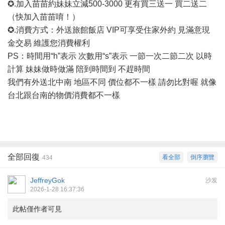
✪.加入苗苗約妹妹立減500-3000 更有買三送一 買二送二
（快加入苗苗唷！）
✪.消費方式：外送旅館飯店 VIP可享受住家外約 見滿意現
金交易 維護您消費權利
PS：時間用“h”表示 次數用“s”表示 一節一次二節二次 以時
計算 妹妹做時做滿 陪到時間到 不趕時間
我們有外送北中南
地區不同
價位都不一樣
請勿比對喔
就像
台北跟台南的物價消費都不一樣
全部回復
看全部
倒序瀏覽
434
JeffreyGok
沙发
2026-1-28 16:37:36
此帖僅作者可見