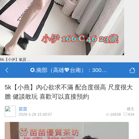
6k【小伊】氣質 ...
✪.南部（高雄💖台南）：3000-30000
5k【小燕】內心欲求不滿 配合度很高 尺度很大
膽 健談敢玩 喜歡可以直接預約
苗苗
楼主
2026-1-28 15:30:07
16638
434