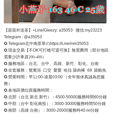
【苗苗外送茶】
+Line/Gleezy: a35053
微信
:my23223
Telegram : @a35053
✪.Telegram北中南茶單の
https://t.me/mm35053
✪.現金交易【不OK可打槍可退可換】無需費用
（部分地區
需要少許車資
200-400）
✪.服務地區：台北、台中、高雄、新竹、彰化、台南
✪.全套服務：鴛鴦浴 口交 愛愛 哈拉 舔肉棒 69 舔鮑魚
✪.營業時間：早1
2
:00-凌晨03:00 （全年無休真誠為您服
務）
✪.各地區價位跟服務時間：
✪.北部（台北 新北 新竹）：4500-50000
服務時間
60分鐘
✪.中部（台中 彰化南投）：3000-30000
服務時間
50分鐘
✪.南部（高雄 台南）：3000-20000
服務時
40
-60
分鐘