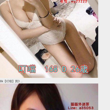
8k【叮噹】買3 ...