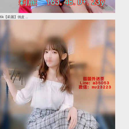
6k【莉麗】俏皮 ...