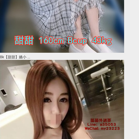
8k【甜甜】嬌小 ...