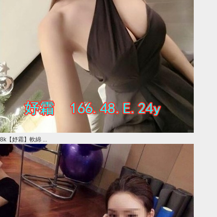
8k【妤霜】軟綿 ...