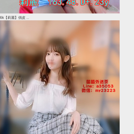
6k【莉麗】俏皮 ...