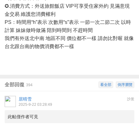
✪.消費方式：外送旅館飯店 VIP可享受住家外約 見滿意現
金交易 維護您消費權利
PS：時間用“h”表示 次數用“s”表示 一節一次二節二次 以時
計算 妹妹做時做滿 陪到時間到 不趕時間
我們有外送北中南
地區不同
價位都不一樣
請勿比對喔
就像
台北跟台南的物價消費都不一樣
全部回復
看全部
倒序瀏覽
394
居晴雪
沙发
2025-9-22 03:28:49
此帖僅作者可見