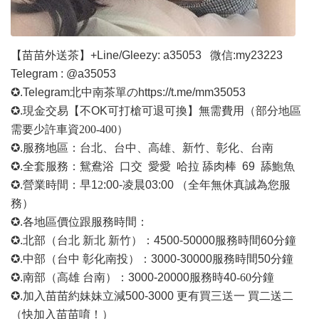
【苗苗外送茶】
+Line/Gleezy: a35053
微信
:my23223
Telegram : @a35053
✪.Telegram北中南茶單の
https://t.me/mm35053
✪.現金交易【不OK可打槍可退可換】無需費用
（部分地區
需要少許車資
200-400）
✪.服務地區：台北、台中、高雄、新竹、彰化、台南
✪.全套服務：鴛鴦浴 口交 愛愛 哈拉 舔肉棒 69 舔鮑魚
✪.營業時間：早1
2
:00-凌晨03:00 （全年無休真誠為您服
務）
✪.各地區價位跟服務時間：
✪.北部（台北 新北 新竹）：4500-50000
服務時間
60分鐘
✪.中部（台中 彰化南投）：3000-30000
服務時間
50分鐘
✪.南部（高雄 台南）：3000-20000
服務時
40
-60
分鐘
✪.加入苗苗約妹妹立減500-3000 更有買三送一 買二送二
（快加入苗苗唷！）