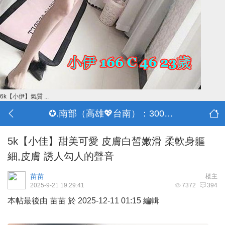
6k【小伊】氣質 ...
✪.南部（高雄💖台南）：3000-30000
5k【小佳】甜美可愛 皮膚白皙嫩滑 柔軟身軀
細,皮膚 誘人勾人的聲音
苗苗
楼主
2025-9-21 19:29:41
7372
394
本帖最後由 苗苗 於 2025-12-11 01:15 編輯