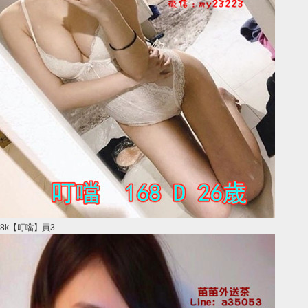
8k【叮噹】買3 ...