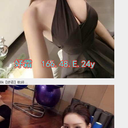
8k【妤霜】軟綿 ...