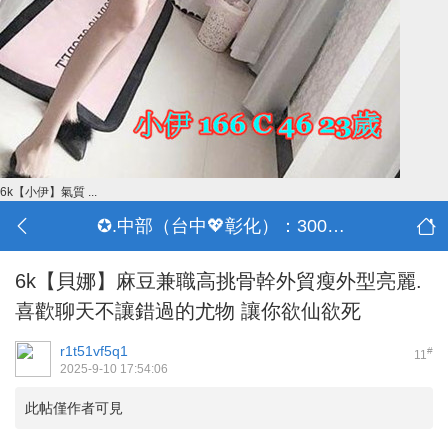
6k【小伊】氣質 ...
✪.中部（台中💖彰化）：3000-30000
6k【貝娜】麻豆兼職高挑骨幹外貿瘦外型亮麗.
喜歡聊天不讓錯過的尤物 讓你欲仙欲死
r1t51vf5q1
#
11
2025-9-10 17:54:06
此帖僅作者可見