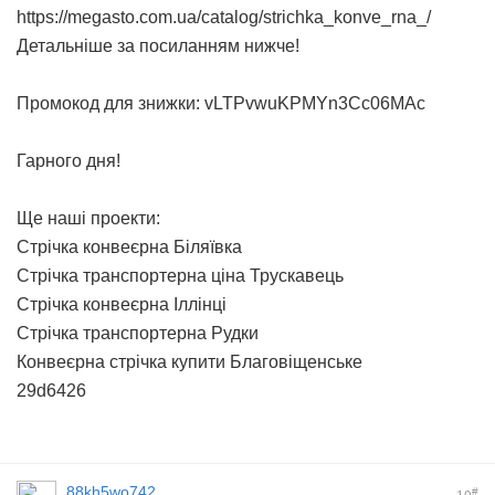
https://megasto.com.ua/catalog/strichka_konve_rna_/
Детальніше за посиланням нижче!
Промокод для знижки: vLTPvwuKPMYn3Cc06MAc
Гарного дня!
Ще наші проекти:
Стрічка конвеєрна Біляївка
Стрічка транспортерна ціна Трускавець
Стрічка конвеєрна Іллінці
Стрічка транспортерна Рудки
Конвеєрна стрічка купити Благовіщенське
29d6426
88kh5wo742
#