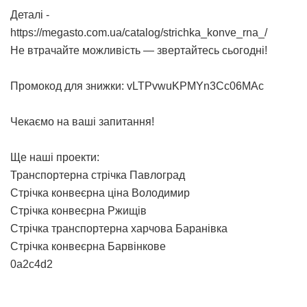
Деталі -
https://megasto.com.ua/catalog/strichka_konve_rna_/
Не втрачайте можливість — звертайтесь сьогодні!
Промокод для знижки: vLTPvwuKPMYn3Cc06MAc
Чекаємо на ваші запитання!
Ще наші проекти:
Транспортерна стрічка Павлоград
Стрічка конвеєрна ціна Володимир
Стрічка конвеєрна Ржищів
Стрічка транспортерна харчова Баранівка
Стрічка конвеєрна Барвінкове
0a2c4d2