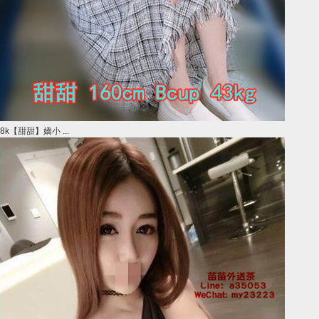
8k【甜甜】嬌小 ...