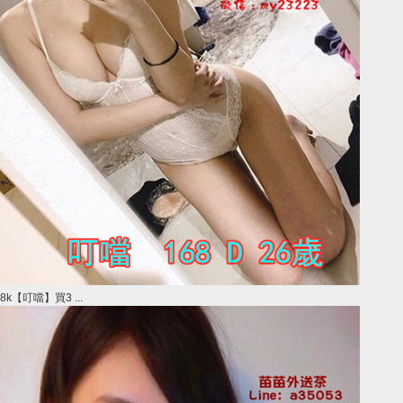
8k【叮噹】買3 ...