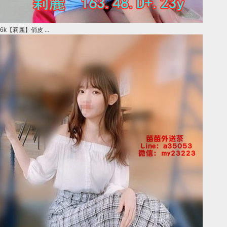
6k【莉麗】俏皮 ...