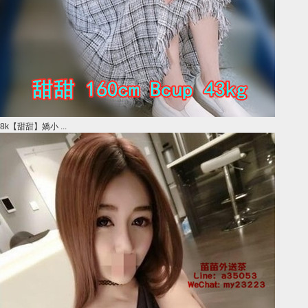
8k【甜甜】嬌小 ...