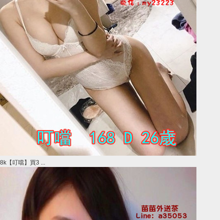
8k【叮噹】買3 ...