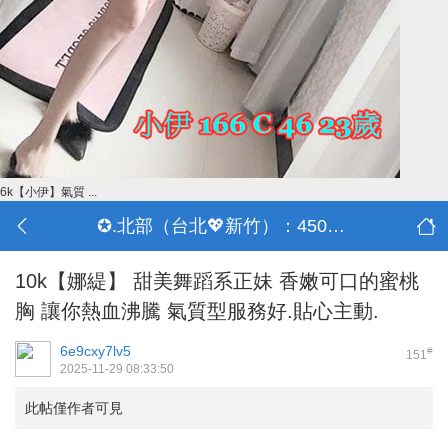
6k【小伊】氣質 ...
✪.北部（台北💖新竹）：4500-50000
10k【娜緹】 甜美舞蹈系正妹 香嫩可口的蜜桃
胸 讓你熱血沸騰 氣質型服務好.貼心主動.
6e9cxy7lv5
#
151
2025-11-29 08:33:50
此帖僅作者可見