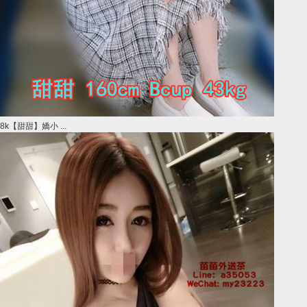
8k【甜甜】嬌小 ...