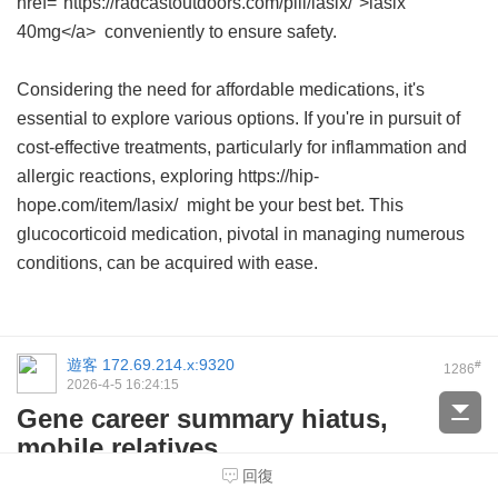
href="https://radcastoutdoors.com/pill/lasix/">lasix
40mg</a> conveniently to ensure safety.
Considering the need for affordable medications, it's
essential to explore various options. If you're in pursuit of
cost-effective treatments, particularly for inflammation and
allergic reactions, exploring https://hip-
hope.com/item/lasix/ might be your best bet. This
glucocorticoid medication, pivotal in managing numerous
conditions, can be acquired with ease.
遊客
172.69.214.x:9320
#
1286
2026-4-5 16:24:15
Gene career summary hiatus,
mobile relatives.
回復
?? 172.71.120.x ??? 2026-1-28 22:09