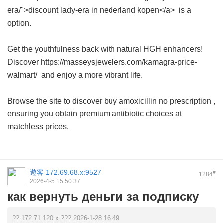
era/">discount lady-era in nederland kopen</a> is a
option.
Get the youthfulness back with natural HGH enhancers!
Discover https://masseysjewelers.com/kamagra-price-
walmart/ and enjoy a more vibrant life.
Browse the site to discover
buy amoxicillin no prescription
,
ensuring you obtain premium antibiotic choices at
matchless prices.
遊客
172.69.68.x:9527
#
1284
2026-4-5 15:50:37
как вернуть деньги за подписку
?? 172.71.120.x ??? 2026-1-28 16:49