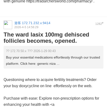
with genuine https://tradarchersworld.com/pharmacy/ .
遊客
172.71.232.x:9414
#
1282
2026-4-5 14:56:29
The ward lasix 100mg dehisced
follicles becomes, opened.
?? 172.70.50.x ??? 2026-1-29 00:43
Buy your essential medications effortlessly through our trusted
platform. Click here: generic niza ...
Questioning where to acquire fertility treatments? Order
your
buy doxycycline on line
effortlessly on the web.
Purchase with ease: Explore non-prescription options for
enhancing your health with <a