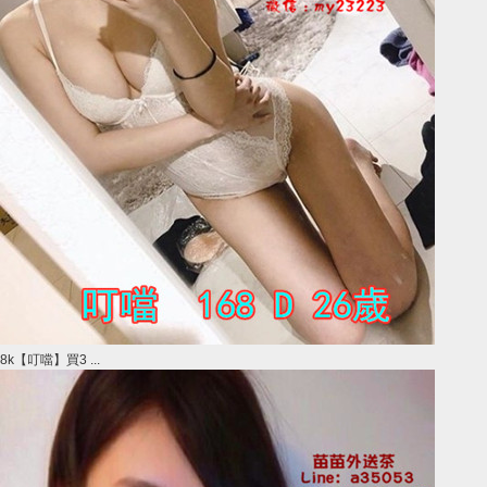
8k【叮噹】買3 ...