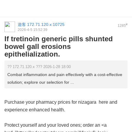
遊客
172.71.120.x:10725
#
1285
2026-4-5 15:52:39
If tretinoin generic pills shunted
bowel gall erosions
epithelialization.
?? 172.71.120.x ??? 2026-1-28 18:00
Combat inflammation and pain effectively with a cost-effective
solution; explore our selection for ...
Purchase your
pharmacy prices for nizagara
here and
experience enhanced health.
Protect yourself and your loved ones; order an <a