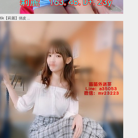
6k【莉麗】俏皮 ...