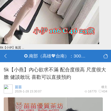
6k【小伊】氣質 ...
✪.南部（高雄💖台南）：3000-30000
5k【小燕】內心欲求不滿 配合度很高 尺度很大
膽 健談敢玩 喜歡可以直接預約
苗苗
楼主
2026-1-28 15:30:07
16770
434