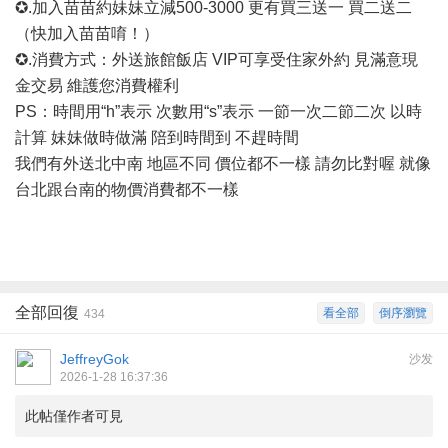
✪.加入苗苗約妹妹立減500-3000 更有買三送一 買二送二
（快加入苗苗唷！）
✪.消費方式：外送旅館飯店 VIP可享受住家外約 見滿意現
金交易 維護您消費權利
PS：時間用“h”表示 次數用“s”表示 一節一次二節二次 以時
計算 妹妹做時做滿 陪到時間到 不趕時間
我們有外送北中南
地區不同
價位都不一樣
請勿比對喔
就像
台北跟台南的物價消費都不一樣
全部回復
看全部
倒序瀏覽
434
JeffreyGok
沙发
2026-1-28 16:37:36
此帖僅作者可見