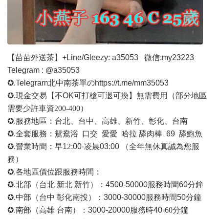
【苗苗外送茶】
+Line/Gleezy: a35053
微信
:my23223
Telegram : @a35053
✪.Telegram北中南茶單の
https://t.me/mm35053
✪.現金交易【不OK可打槍可退可換】無需費用
（部分地區
需要少許車資
200-400）
✪.服務地區：台北、台中、高雄、新竹、彰化、台南
✪.全套服務：鴛鴦浴 口交 愛愛 哈拉 舔肉棒 69 舔鮑魚
✪.營業時間：早1
2
:00-凌晨03:00 （全年無休真誠為您服
務）
✪.各地區價位跟服務時間：
✪.北部（台北 新北 新竹）：4500-50000
服務時間
60分鐘
✪.中部（台中 彰化南投）：3000-30000
服務時間
50分鐘
✪.南部（高雄 台南）：3000-20000
服務時
40
-60
分鐘