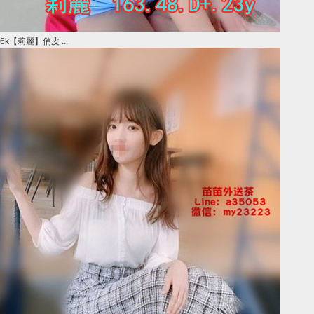
6k【莉麗】俏皮 ...