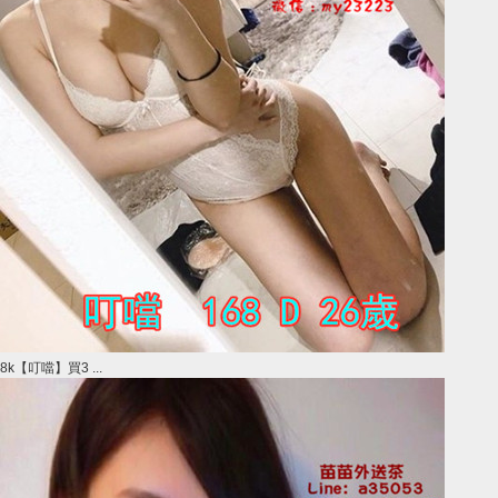
8k【叮噹】買3 ...