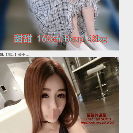
8k【甜甜】嬌小 ...