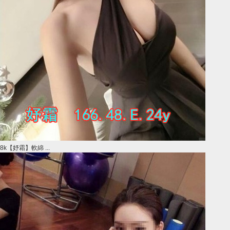
8k【妤霜】軟綿 ...