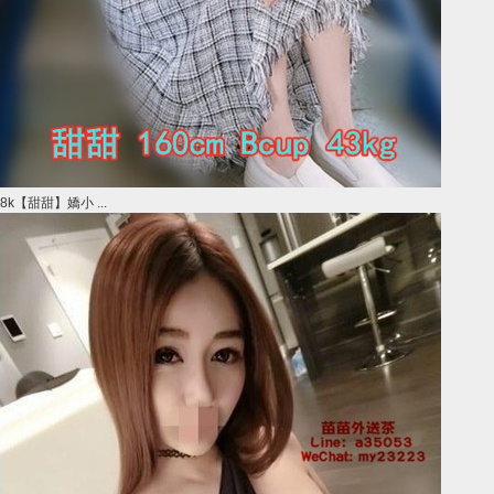
8k【甜甜】嬌小 ...