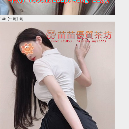
14k【牛奶】氣 ...