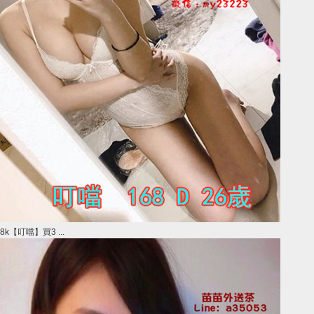
8k【叮噹】買3 ...