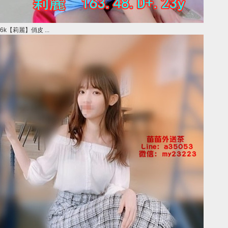
6k【莉麗】俏皮 ...