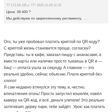
?? 172.69.195.x ??? 2025-11-28 11:33
Цена: 38 400 ?
Мы действуем по закрепленному регламенту, ...
Ого, ты уже пробовал платить криптой по QR-коду?
С криптой жизнь становится проще, согласен?
Представь: ты в кафе, заказал пиццу с ананасами, а
вместо карты или налички просто тыкаешь в QR и —
бац! — оплата ушла за секунду. А главное — это
реально удобно, сейчас объясню.
Плати криптой без
хлопот
Я сам недавно втянулся эту тему, и, честно,
впечатления огонь! Просто запустил кошелёк, навёл
камеру на QR-код, и всё, деньги улетели! Это реально
затягивает, держу пари, тебе зайдёт.
Урок: как платить