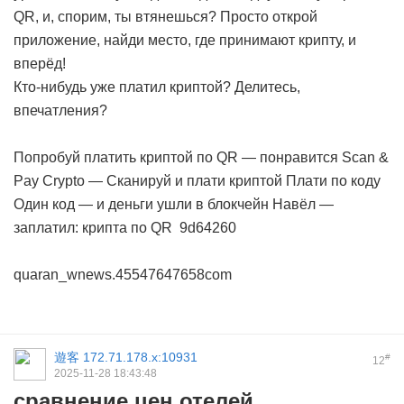
QR, и, спорим, ты втянешься? Просто открой
приложение, найди место, где принимают крипту, и
вперёд!
Кто-нибудь уже платил криптой? Делитесь,
впечатления?
Попробуй платить криптой по QR — понравится
Scan &
Pay Crypto — Сканируй и плати криптой
Плати по коду
Один код — и деньги ушли в блокчейн
Навёл —
заплатил: крипта по QR
9d64260
quaran_wnews.45547647658com
遊客
172.71.178.x:10931
#
12
2025-11-28 18:43:48
сравнение цен отелей