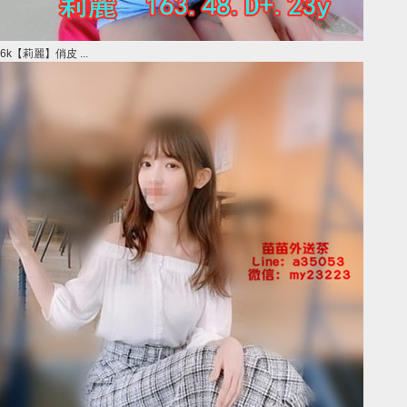
6k【莉麗】俏皮 ...