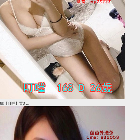
8k【叮噹】買3 ...