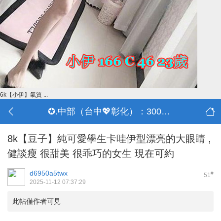
6k【小伊】氣質 ...
✪.中部（台中💖彰化）：3000-30000
8k【豆子】純可愛學生卡哇伊型漂亮的大眼睛 ,
健談瘦 很甜美 很乖巧的女生 現在可約
d6950a5twx
#
51
2025-11-12 07:37:29
此帖僅作者可見