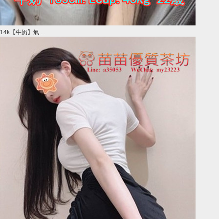
14k【牛奶】氣 ...