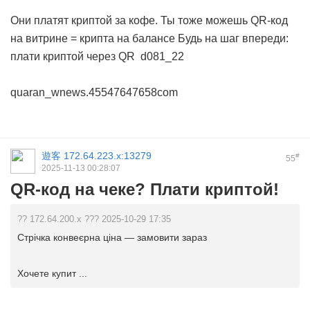
Они платят криптой за кофе. Ты тоже можешь
QR-код
на витрине = крипта на балансе
Будь на шаг впереди:
плати криптой через QR
d081_22
quaran_wnews.45547647658com
遊客
172.64.223.x:13279
#
55
2025-11-13 00:28:07
QR-код на чеке? Плати криптой!
?? 172.64.200.x ??? 2025-10-29 17:35
Стрічка конвеєрна ціна — замовити зараз
Хочете купит ...