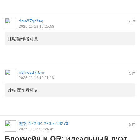
dpw87gr3ag
#
52
2025-11-12 16:25:58
此帖僅作者可見
n3hwsd7r5m
#
53
2025-11-12 19:11:16
此帖僅作者可見
遊客
172.64.223.x:13279
#
54
2025-11-13 00:24:49
Блокчейн и QR: идеальный дуэт