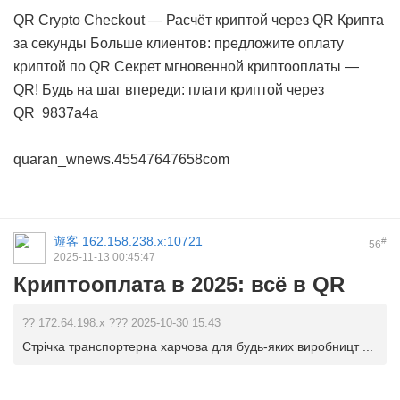
QR Crypto Checkout — Расчёт криптой через QR
Крипта
за секунды
Больше клиентов: предложите оплату
криптой по QR
Секрет мгновенной криптооплаты —
QR!
Будь на шаг впереди: плати криптой через
QR
9837a4a
quaran_wnews.45547647658com
遊客
162.158.238.x:10721
#
56
2025-11-13 00:45:47
Криптооплата в 2025: всё в QR
?? 172.64.198.x ??? 2025-10-30 15:43
Стрічка транспортерна харчова для будь-яких виробницт ...