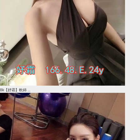
8k【妤霜】軟綿 ...