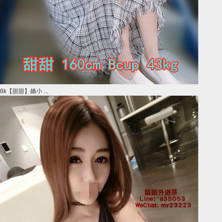
8k【甜甜】嬌小 ...