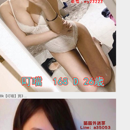
8k【叮噹】買3 ...