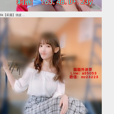
6k【莉麗】俏皮 ...