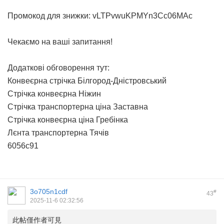
Промокод для знижки: vLTPvwuKPMYn3Cc06MAc
Чекаємо на ваші запитання!
Додаткові обговорення тут:
Конвеєрна стрічка Білгород-Дністровський
Стрічка конвеєрна Ніжин
Стрічка транспортерна ціна Заставна
Стрічка конвеєрна ціна Гребінка
Лєнта транспортерна Тячів
6056c91
3o705n1cdf
#
43
2025-11-6 02:32:56
此帖僅作者可見