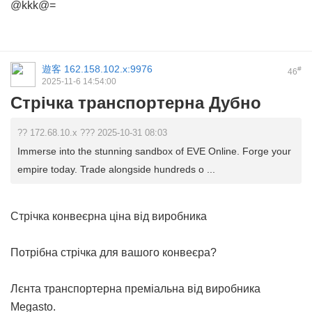
@kkk@=
遊客
162.158.102.x:9976
#
46
2025-11-6 14:54:00
Стрічка транспортерна Дубно
?? 172.68.10.x ??? 2025-10-31 08:03
Immerse into the stunning sandbox of EVE Online. Forge your
empire today. Trade alongside hundreds o ...
Стрічка конвеєрна ціна від виробника
Потрібна стрічка для вашого конвеєра?
Лєнта транспортерна
преміальна від виробника
Megasto.