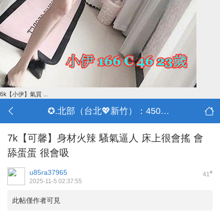
6k【小伊】氣質 ...
✪.北部（台北💖新竹）：4500-50000
7k【可馨】身材火辣 騷氣逼人 床上很會搖 會
舔蛋蛋 很會吸
u85ra37965
#
41
2025-11-5 02:37:55
此帖僅作者可見