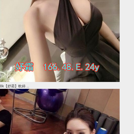
8k【妤霜】軟綿 ...