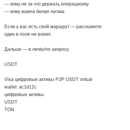
— кому не за что держать операционку
— кому важна белая логика
Если у вас есть свой маршрут — расскажите:
один в поле не воюет.
Дальше — в личку/по запросу.
USDT
Visa
цифровые активы
P2P
USDT
virtual
wallet
ac1d12c
цифровые активы
USDT
TON