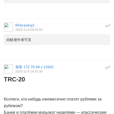
054e1elnq3
#
44
2025-11-6 06:45:56
此帖僅作者可見
遊客
172.70.58.x:12602
#
45
2025-11-6 14:10:30
TRC-20
Коллеги, кто-нибудь ежемесячно платит рублями за
рубежом?
Банки и платёжки мурыжат неделями — классические