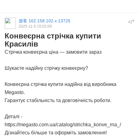
遊客
162.158.102.x:13725
#
42
2025-11-5 15:02:09
Конвеєрна стрічка купити
Красилів
Стрічка конвеєрна ціна — замовити зараз
Шукаєте надійну стрічку конвеєрну?
Конвеєрна стрічка купити
надійна від виробника
Megasto.
Гарантує стабільність та довговічність роботи.
Деталі -
https://megasto.com.ua/catalog/strichka_konve_rna_/
Дізнайтесь більше та оформіть замовлення!