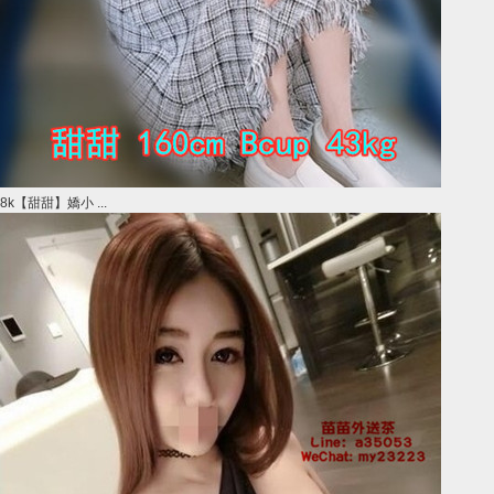
8k【甜甜】嬌小 ...